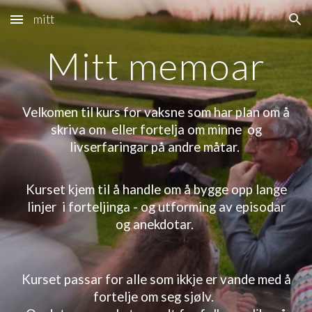
mitt
Skip to main content
Skip to navigation
Mitt memoar
Velkomen til kurs for vaksne som har plan om å
skriva om eller fortelja om minne og
livserfaringar på andre måtar.
Kurset
kjem til å handle om å bygge opp lange
linjer i forteljinga - og utforming av episodar
og anekdotar.
Kurset passar for alle som ikkje er vande med å
fortelje om seg sjølv.